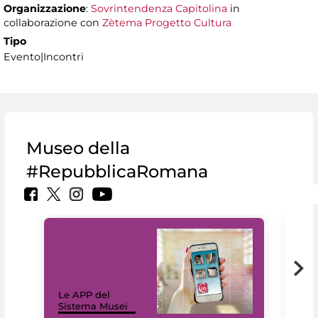
Organizzazione
:
Sovrintendenza Capitolina
in
collaborazione con
Zètema Progetto Cultura
Tipo
Evento|Incontri
Museo della
#RepubblicaRomana
Il 
Le APP del
Mus
Sistema Musei
net