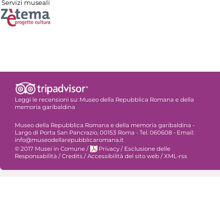
Servizi museali
Leggi le recensioni su:
Museo della Repubblica Romana e della
memoria garibaldina
Museo della Repubblica Romana e della memoria garibaldina -
Largo di Porta San Pancrazio, 00153 Roma - Tel. 060608 - Email:
info@museodellarepubblicaromana.it
© 2017 Musei in Comune
/
Privacy
/
Esclusione delle
Responsabilità
/
Credits
/
Accessibilità del sito web
/
XML-rss