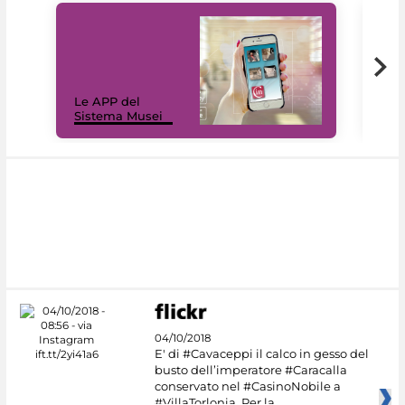
Il 
Le APP del
Mus
Sistema Musei
net
04/10/2018
E' di #Cavaceppi il calco in gesso del
busto dell’imperatore #Caracalla
conservato nel #CasinoNobile a
#VillaTorlonia. Per la