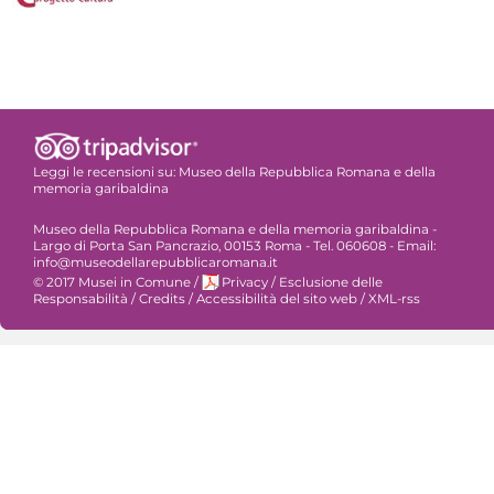
Leggi le recensioni su:
Museo della Repubblica Romana e della
memoria garibaldina
Museo della Repubblica Romana e della memoria garibaldina -
Largo di Porta San Pancrazio, 00153 Roma - Tel. 060608 - Email:
info@museodellarepubblicaromana.it
© 2017 Musei in Comune
/
Privacy
/
Esclusione delle
Responsabilità
/
Credits
/
Accessibilità del sito web
/
XML-rss