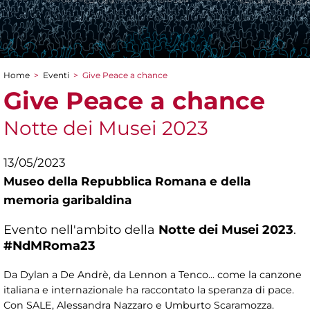
Home
>
Eventi
>
Give Peace a chance
Tu sei qui
Give Peace a chance
Notte dei Musei 2023
13/05/2023
Museo della Repubblica Romana e della
memoria garibaldina
Evento nell'ambito della
Notte dei Musei 2023
.
#NdMRoma23
Da Dylan a De Andrè, da Lennon a Tenco... come la canzone
italiana e internazionale ha raccontato la speranza di pace.
Con SALE, Alessandra Nazzaro e Umburto Scaramozza.