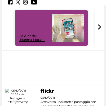
Il 
Le APP del
Mus
Sistema Musei
net
05/10/2018
Attraverso uno stretto passaggio con