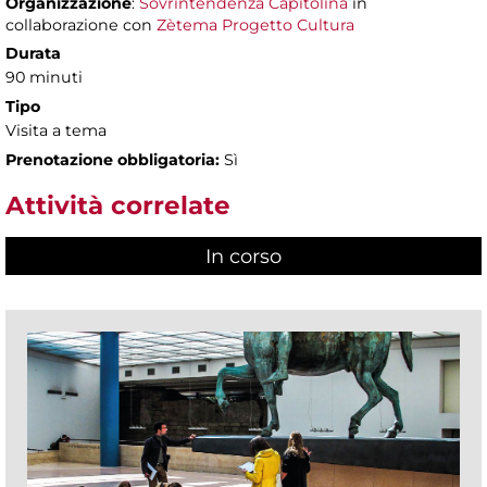
Organizzazione
:
Sovrintendenza Capitolina
in
collaborazione con
Zètema Progetto Cultura
Durata
90 minuti
Tipo
Visita a tema
Prenotazione obbligatoria:
Sì
Attività correlate
In corso
(scheda attiva)