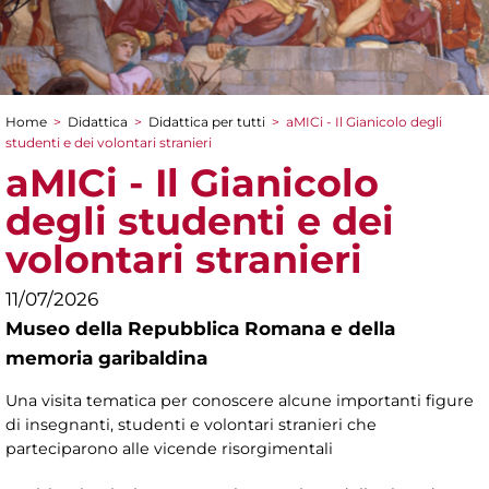
Home
>
Didattica
>
Didattica per tutti
>
aMICi - Il Gianicolo degli
Tu sei qui
studenti e dei volontari stranieri
aMICi - Il Gianicolo
degli studenti e dei
volontari stranieri
11/07/2026
Museo della Repubblica Romana e della
memoria garibaldina
Una visita tematica per conoscere alcune importanti figure
di insegnanti, studenti e volontari stranieri che
parteciparono alle vicende risorgimentali