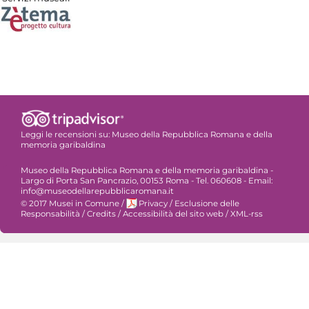
Leggi le recensioni su:
Museo della Repubblica Romana e della
memoria garibaldina
Museo della Repubblica Romana e della memoria garibaldina -
Largo di Porta San Pancrazio, 00153 Roma - Tel. 060608 - Email:
info@museodellarepubblicaromana.it
© 2017 Musei in Comune
/
Privacy
/
Esclusione delle
Responsabilità
/
Credits
/
Accessibilità del sito web
/
XML-rss