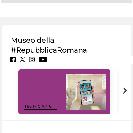
Museo della
#RepubblicaRomana
MiC
The MiC APPs
net