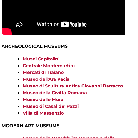
ARCHEOLOGICAL MUSEUMS
Musei Capitolini
Centrale Montemartini
Mercati di Traiano
Museo dell'Ara Pacis
Museo di Scultura Antica Giovanni Barracco
Museo della Civiltà Romana
Museo delle Mura
Museo di Casal de' Pazzi
Villa di Massenzio
MODERN ART MUSEUMS