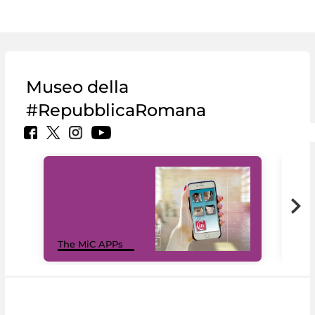
Museo della
#RepubblicaRomana
MiC
The MiC APPs
net