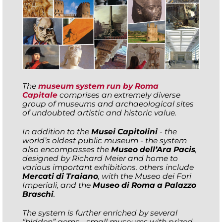
The
museum system run by Roma
Capitale
comprises an extremely diverse
group of museums and archaeological sites
of undoubted artistic and historic value.
In addition to the
Musei Capitolini
- the
world’s oldest public museum - the system
also encompasses the
Museo dell’Ara Pacis
,
designed by Richard Meier and home to
various important exhibitions. others include
Mercati di Traiano
, with the Museo dei Fori
Imperiali, and the
Museo di Roma a Palazzo
Braschi
.
The system is further enriched by several
“hidden” gems - small museums with prized