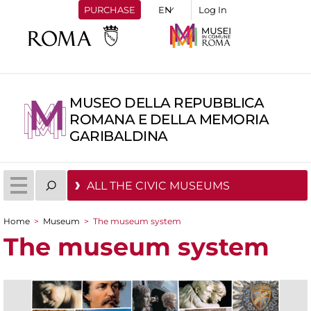
PURCHASE
Log In
MUSEO DELLA REPUBBLICA
ROMANA E DELLA MEMORIA
GARIBALDINA
ALL THE CIVIC MUSEUMS
Home
>
Museum
>
The museum system
You are here
The museum system