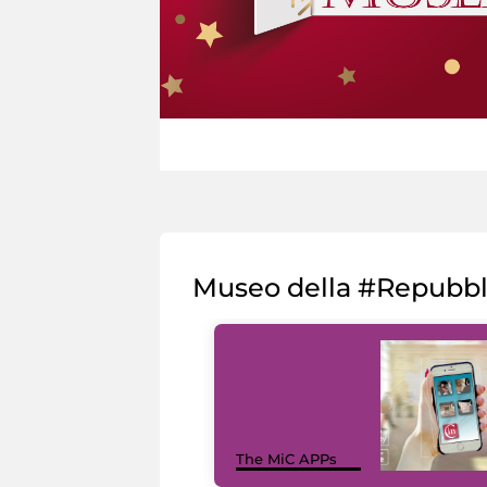
Museo della #Repubb
The MiC APPs