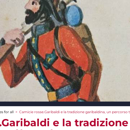
s for all
>
Camicie rosse.Garibaldi e la tradizione garibaldina, un percorso
Garibaldi e la tradizione