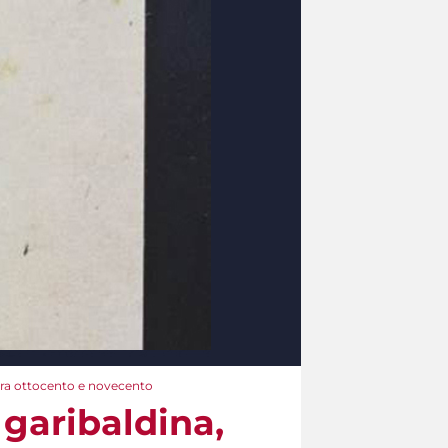
 tra ottocento e novecento
 garibaldina,