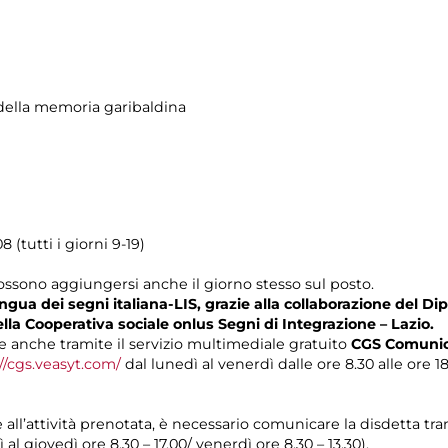
ella memoria garibaldina
 (tutti i giorni 9-19)
possono aggiungersi anche il giorno stesso sul posto.
gua dei segni italiana-LIS, grazie alla collaborazione del Dip
ella Cooperativa sociale onlus Segni di Integrazione – Lazio.
 anche tramite il servizio multimediale gratuito
CGS Comunica
//cgs.veasyt.com/
dal lunedì al venerdì dalle ore 8.30 alle ore 18
e all’attività prenotata, è necessario comunicare la disdetta tr
 al giovedì ore 8.30 – 17.00/ venerdì ore 8.30 – 13.30).