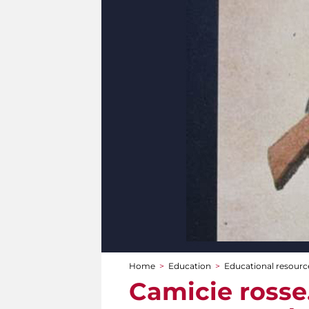
Home
>
Education
>
Educational resource
You are here
Camicie rosse.