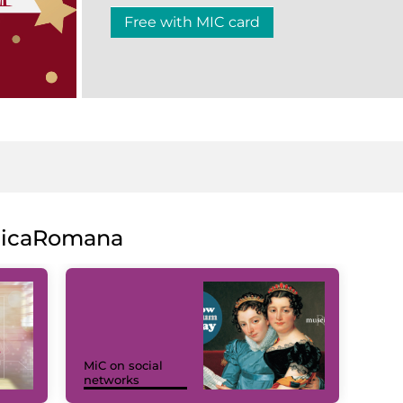
Free with MIC card
licaRomana
MiC on social
networks