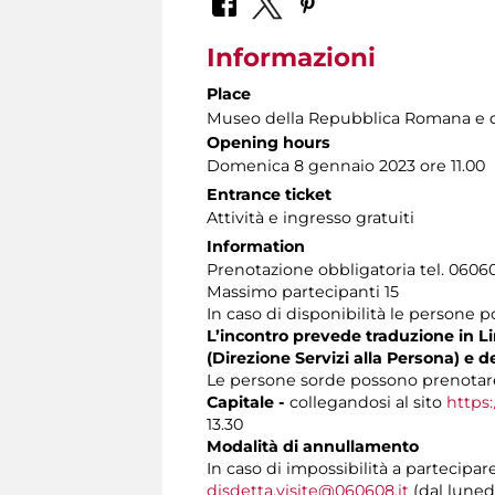
Informazioni
Place
Museo della Repubblica Romana e d
Opening hours
Domenica 8 gennaio 2023 ore 11.00
Entrance ticket
Attività e ingresso gratuiti
Information
Prenotazione obbligatoria tel. 060608
Massimo partecipanti 15
In caso di disponibilità le persone 
L’incontro prevede traduzione in Lin
(Direzione Servizi alla Persona) e d
Le persone sorde possono prenotare
Capitale -
collegandosi al sito
https:
13.30
Modalità di annullamento
In caso di impossibilità a partecipar
disdetta.visite@060608.it
(dal lunedì