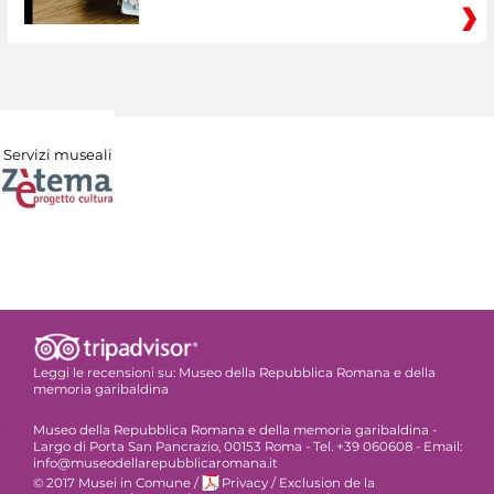
Servizi museali
Leggi le recensioni su:
Museo della Repubblica Romana e della
memoria garibaldina
Museo della Repubblica Romana e della memoria garibaldina -
Largo di Porta San Pancrazio, 00153 Roma - Tel. +39 060608 - Email:
info@museodellarepubblicaromana.it
© 2017 Musei in Comune
/
Privacy
/
Exclusion de la