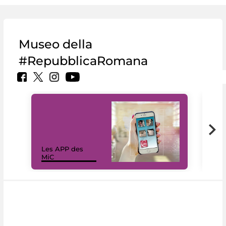
Museo della
#RepubblicaRomana
Les APP des
Les
MiC
rés