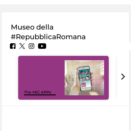
Museo della
#RepubblicaRomana
MiC
The MiC APPs
net