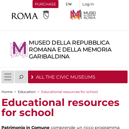
PURCHASE
Log In
MUSEO DELLA REPUBBLICA
ROMANA E DELLA MEMORIA
GARIBALDINA
ALL THE CIVIC MUSEUMS
Home
>
Education
>
Educational resources for school
You are here
Educational resources
for school
Patrimonio in Comune
comprende un ricco programma