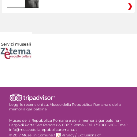
Servizi museali
Leggi le recensioni su:
Museo della Repubblica Romana e della
memoria garibaldina
Museo della Repubblica Romana e della memoria garibaldina -
Largo di Porta San Pancrazio, 00153 Roma - Tel. +39 060608 - Email:
info@museodellarepubblicaromana.it
© 2017 Musei in Comune
/
Privacy
/
Exclusions of