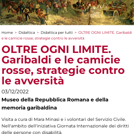
Home
>
Didattica
>
Didattica per tutti
>
OLTRE OGNI LIMITE. Garibaldi
Tu sei qui
e le camicie rosse, strategie contro le avversità
OLTRE OGNI LIMITE.
Garibaldi e le camicie
rosse, strategie contro
le avversità
03/12/2022
Museo della Repubblica Romana e della
memoria garibaldina
Visita a cura di Mara Minasi e i volontari del Servizio Civile.
Nell'ambito dell'iniziativa Giornata Internazionale dei diritti
delle persone con disabilità.