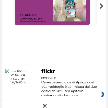
Il 
Le APP del
Mus
Sistema Musei
net
08/10/2018
L'area trapezoidale di #piazza del
#Campidoglio è delimitata dai due
edifici dei #MuseiCapitolini
contrapposti, che con le