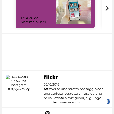
Il 
Le APP del
Mus
Sistema Musei
net
05/10/2018
Attraverso uno stretto passaggio con
una curiosa loggetta chiusa da una
bella vetrata a tortiglioni, si giunge
all'ultima stanza della