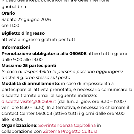
Museo della Repubblica Romana e della memoria
garibaldina
Orario
Sabato 27 giugno 2026
ore 11.00
Biglietto d'ingresso
attività e ingresso gratuiti per tutti
Informazioni
Prenotazione obbligatoria allo 060608
attivo tutti i giorni
dalle 9.00 alle 19.00.
Massimo 25 partecipanti
In caso di disponibilità le persone possono aggiungersi
anche il giorno stesso sul posto
Modalità di annullamento
: in caso di impossibilità a
partecipare all’attività prenotata, è necessario comunicare la
disdetta tramite email al seguente indirizzo:
disdetta.visite@060608.it
(dal lun. al giov. ore 8.30 – 17.00 /
ven. ore 8.30 – 13.30). In alternativa, è necessario chiamare il
Contact Center 060608 (attivo tutti i giorni dalle ore 9.00
alle 19.00).
Organizzazione
:
Sovrintendenza Capitolina
in
collaborazione con
Zètema Progetto Cultura