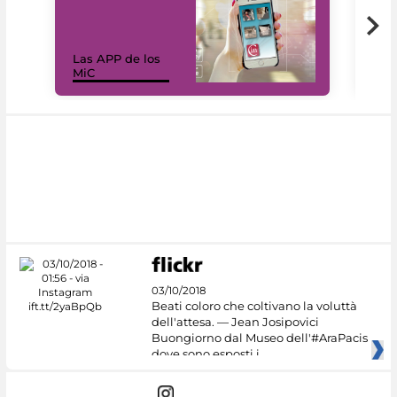
Las APP de los
I Mi
MiC
net
03/10/2018
Beati coloro che coltivano la voluttà
dell'attesa. — Jean Josipovici
Buongiorno dal Museo dell'#AraPacis
dove sono esposti i