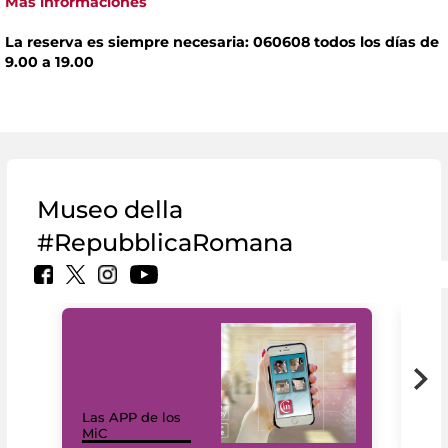
Más informaciones
La reserva es siempre necesaria: 060608 todos los días de
9.00 a 19.00
Museo della
#RepubblicaRomana
Las APP de los
I Mi
MiC
net