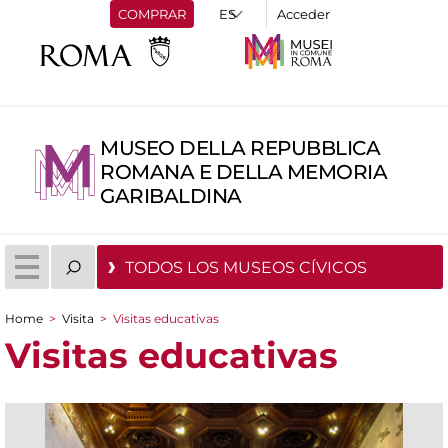
COMPRAR
Acceder
MUSEO DELLA REPUBBLICA
ROMANA E DELLA MEMORIA
GARIBALDINA
TODOS LOS MUSEOS CÍVICOS
Home
>
Visita
>
Visitas educativas
You are here
Visitas educativas