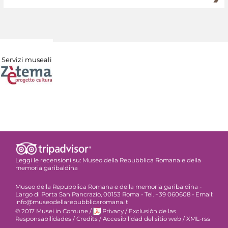
Servizi museali
Leggi le recensioni su:
Museo della Repubblica Romana e della
memoria garibaldina
Museo della Repubblica Romana e della memoria garibaldina -
Largo di Porta San Pancrazio, 00153 Roma - Tel. +39 060608 - Email:
info@museodellarepubblicaromana.it
© 2017 Musei in Comune
/
Privacy
/
Exclusiòn de las
Responsabilidades
/
Credits
/
Accesibilidad del sitio web
/
XML-rss