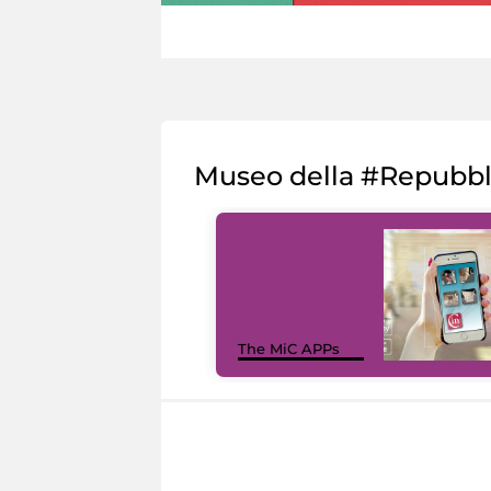
Museo della #Repubb
The MiC APPs