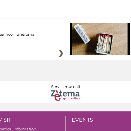
eiincomuneroma
Servizi museali
VISIT
EVENTS
Pratical information