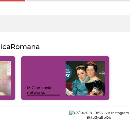
licaRomana
MiC on social
networks