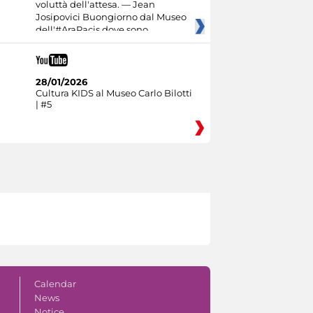
voluttà dell'attesa. — Jean
Josipovici Buongiorno dal Museo
dell'#AraPacis dove sono
28/01/2026
Cultura KIDS al Museo Carlo Bilotti
| #5
Calendar
News
Notice