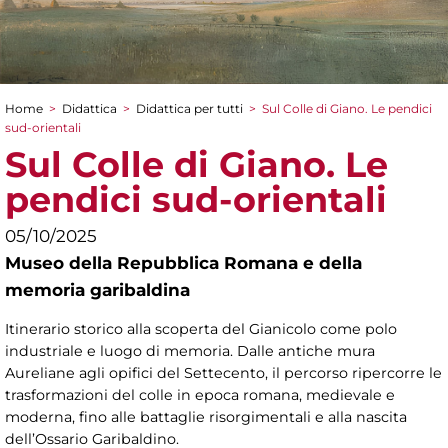
Home
>
Didattica
>
Didattica per tutti
>
Sul Colle di Giano. Le pendici
Tu sei qui
sud-orientali
Sul Colle di Giano. Le
pendici sud-orientali
05/10/2025
Museo della Repubblica Romana e della
memoria garibaldina
Itinerario storico alla scoperta del Gianicolo come polo
industriale e luogo di memoria. Dalle antiche mura
Aureliane agli opifici del Settecento, il percorso ripercorre le
trasformazioni del colle in epoca romana, medievale e
moderna, fino alle battaglie risorgimentali e alla nascita
dell’Ossario Garibaldino.